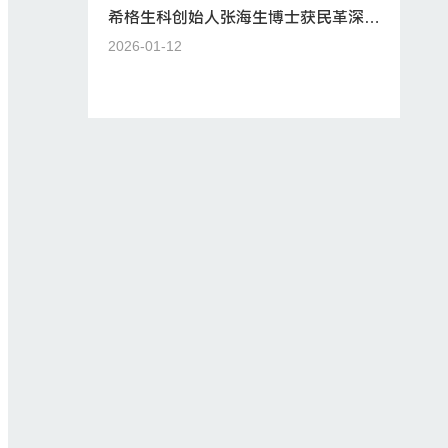
希格生科创始人张海生博士获民革深圳
市委“2025年度社会服务工作先进个人
2026-01-12
一等奖”