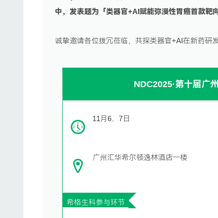
中，发表题为「
类器官+AI赋能弥漫性胃癌首款靶
诚挚邀请各位拨冗莅临，共探类器官+AI在新药研
NDC2025·第十届
11月6、7日
广州汇华希尔顿逸林酒店一楼
希格生科参与环节