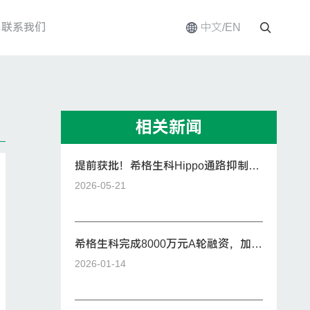
联系我们
中文/EN
相关新闻
提前获批！希格生科Hippo通路抑制剂
SIGX2649获美国FDA IND批件
2026-05-21
希格生科完成8000万元A轮融资，加速
“类器官+AI”创新药管线全球临床开发
2026-01-14