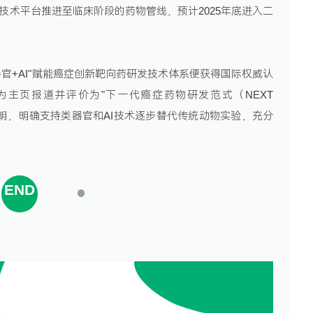
"技术平台推进至临床阶段的药物管线，预计2025年底进入二
器官+AI"赋能癌症创新靶向药研发技术体系便获得国际权威认
ech作为主页报道并评价为"下一代癌症药物研发范式（NEXT
正式发布声明，明确支持类器官和AI技术逐步替代传统动物实验，充分
END
1