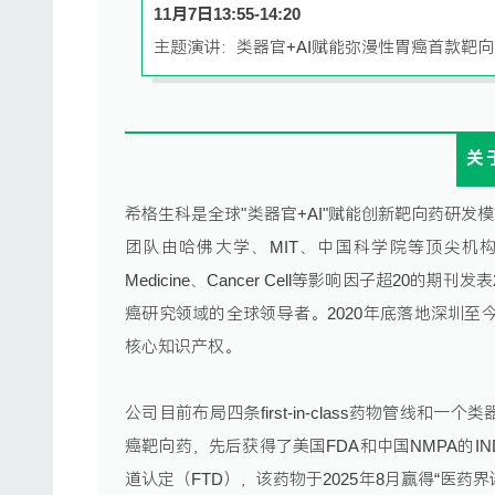
11月7日13:55-14:20
主题演讲：类器官+AI赋能弥漫性胃癌首款靶
关
希格生科是全球"类器官+AI"赋能创新靶向药研
团队由哈佛大学、MIT、中国科学院等顶尖机构的优
Medicine、Cancer Cell等影响因子超2
癌研究领域的全球领导者。2020年底落地深圳至
核心知识产权。
公司目前布局四条first-in-class药物管线和
癌靶向药，先后获得了美国FDA和中国NMPA的I
道认定（FTD），该药物于2025年8月赢得“医