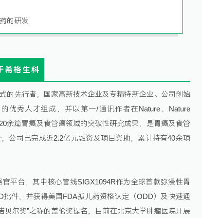
向药的研发
于希格生科
发模式的先行者，国家高新技术企业及专精特新企业。公司创始
秀人才组成，并以第一/通讯作者在Nature、Nature
0的期刊发表20余篇胃癌及食管癌领域的突破性研究成果，是胃癌及食管
今，公司已完成近2.2亿元融资及项目资助，累计持有40余项
一个类器官平台，其中核心管线SIGX1094R作为全球首款弥漫性胃
ND批件，并获得美国FDA孤儿药资格认定（ODD）及快速通
药界诺贝尔奖”之称的盖伦奖提名，目前在北京大学肿瘤医院开展