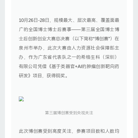
10月26日-28日，规模最大、层次最高、覆盖面最
广的全国博士博士后赛事——第三届全国博士博
士后创新创业大赛总决赛（以下简称“博创赛”）在
泉州市举办，此次大赛由人力资源社会保障部主
办，作为广东省代表队之一的希格生科（深圳）
有限公司凭借《基于类器官+AI的肿瘤创新靶向药
研发》项目，获得铜奖。
第三届博创赛受到央视关注
此次博创赛受到高度关注，参赛项目数和人数均