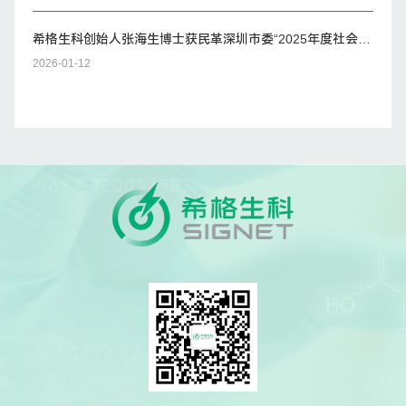
希格生科创始人张海生博士获民革深圳市委“2025年度社会服
务工作先进个人一等奖”
2026-01-12