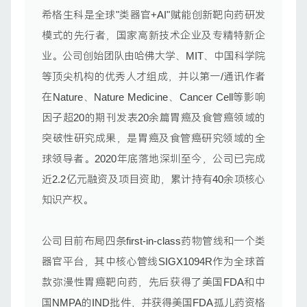
希格生科是全球"类器官+AI"赋能创新靶向药研发
模式的先行者，国家高新技术企业及专精特新企
业。公司创始团队由哈佛大学、MIT、中国科学院
等顶尖机构的优秀人才组成，并以第一/通讯作者
在Nature、Nature Medicine、Cancer Cell等影响
因子超20的期刊发表20余篇胃癌及食管癌领域的
突破性研究成果，是胃癌及食管癌研究领域的全
球领导者。2020年底落地深圳至今，公司已完成
近2.2亿元融资及项目资助，累计持有40余项核心
知识产权。
公司目前布局四条first-in-class药物管线和一个类
器官平台，其中核心管线SIGX1094R作为全球首
款弥漫性胃癌靶向药，先后获得了美国FDA和中
国NMPA的IND批件，并获得美国FDA孤儿药资格