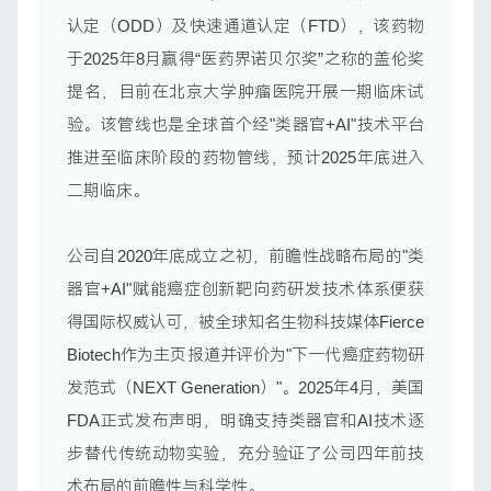
认定（ODD）及快速通道认定（FTD），该药物
于2025年8月赢得“医药界诺贝尔奖”之称的盖伦奖
提名，目前在北京大学肿瘤医院开展一期临床试
验。该管线也是全球首个经"类器官+AI"技术平台
推进至临床阶段的药物管线，预计2025年底进入
二期临床。
公司自2020年底成立之初，前瞻性战略布局的"类
器官+AI"赋能癌症创新靶向药研发技术体系便获
得国际权威认可，被全球知名生物科技媒体Fierce
Biotech作为主页报道并评价为"下一代癌症药物研
发范式（NEXT Generation）"。2025年4月，美国
FDA正式发布声明，明确支持类器官和AI技术逐
步替代传统动物实验，充分验证了公司四年前技
术布局的前瞻性与科学性。