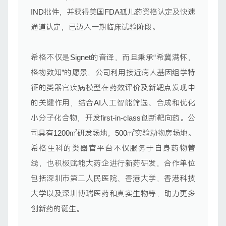
IND批件，并获得美国FDA孤儿药资格认定及快速
通道认定，已迈入一期临床试验阶段。
希格不仅是Signet的音译，而且秉承“希冀满怀，
格物致知”的愿景，公司利用接近病人基因组学特
征的类器官疾病模型在药效评价及新靶点发现中
的关键作用，结合AI人工智能筛选、合成和优化
小分子化合物，开发first-in-class创新靶向药。公
司具有1200㎡研发场地，500㎡实验动物房场地。
希格生科的类器官平台不仅服务于自身药物管
线，也积极赋能大药企进行新药研发，合作单位
包括深圳市第二人民医院、香港大学，香港科技
大学以及深圳博瑞医药和真实生物等，助力更多
创新药的诞生。