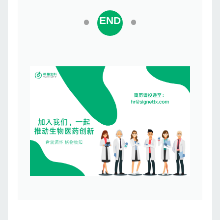
END
1
1