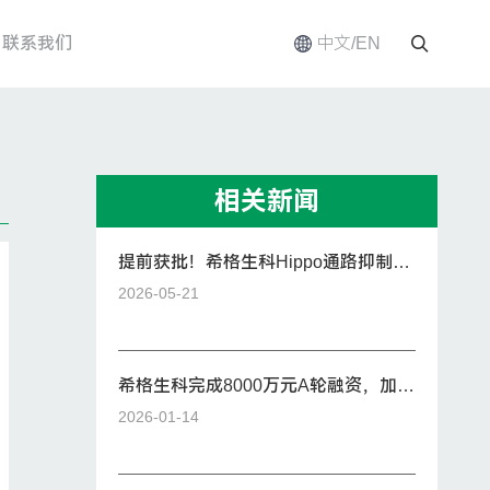
联系我们
中文/EN
相关新闻
提前获批！希格生科Hippo通路抑制剂
SIGX2649获美国FDA IND批件
2026-05-21
希格生科完成8000万元A轮融资，加速
“类器官+AI”创新药管线全球临床开发
2026-01-14