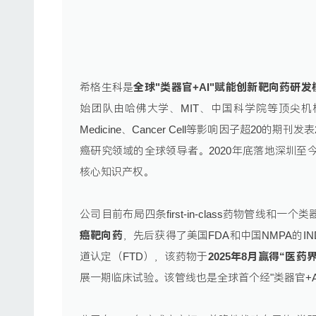
希格生科是
全球"类器官+AI"赋能创新靶向药研
始团队由哈佛大学、MIT、中国科学院等顶尖机构的
Medicine、Cancer Cell等影响因子超2
癌研究领域的全球领导者。2020年底落地深圳至
核心知识产权。
公司目前布局四条first-in-class药物管线和
癌靶向药
，先后获得了美国FDA和中国NMPA的I
道认定（FTD），该药物于
2025年8月赢得“医
展一期临床试验。该管线也是全球首个经"类器官+