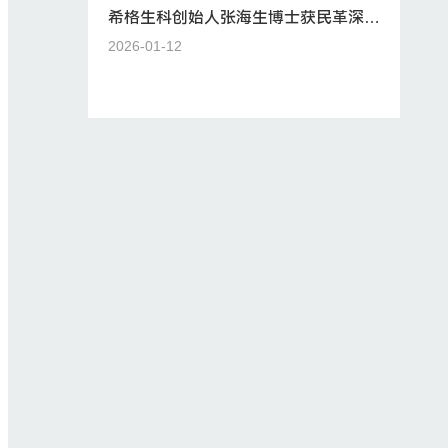
希格生科创始人张海生博士获民革深圳
市委“2025年度社会服务工作先进个人
2026-01-12
一等奖”