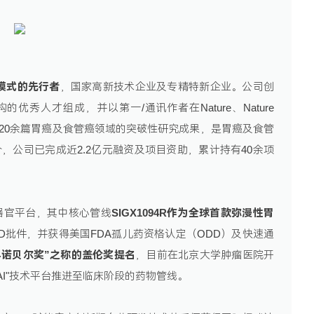
发模式的先行者
，国家高新技术企业及专精特新企业。公司创
优秀人才组成，并以第一/通讯作者在Nature、Nature
0的期刊发表20余篇胃癌及食管癌领域的突破性研究成果，是胃癌及食管
今，公司已完成近2.2亿元融资及项目资助，累计持有40余项
一个类器官平台，其中核心管线
SIGX1094R作为全球首款弥漫性胃
ND批件，并获得美国FDA孤儿药资格认定（ODD）及快速通
药界诺贝尔奖”之称的盖伦奖提名
，目前在北京大学肿瘤医院开
AI"技术平台推进至临床阶段的药物管线。